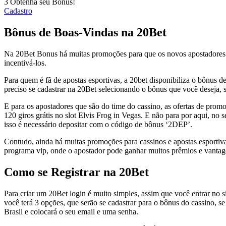
3
Obtenha seu Bônus!
Cadastro
Bônus de Boas-Vindas na 20Bet
Na 20Bet Bonus há muitas promoções para que os novos apostadores t
incentivá-los.
Para quem é fã de apostas esportivas, a 20bet disponibiliza o bônus 
preciso se cadastrar na 20Bet selecionando o bônus que você deseja, 
E para os apostadores que são do time do cassino, as ofertas de pro
120 giros grátis no slot Elvis Frog in Vegas. E não para por aqui, n
isso é necessário depositar com o código de bônus ‘2DEP’.
Contudo, ainda há muitas promoções para cassinos e apostas esportiva
programa vip, onde o apostador pode ganhar muitos prêmios e vantag
Como se Registrar na 20Bet
Para criar um 20Bet login é muito simples, assim que você entrar no si
você terá 3 opções, que serão se cadastrar para o bônus do cassino, s
Brasil e colocará o seu email e uma senha.