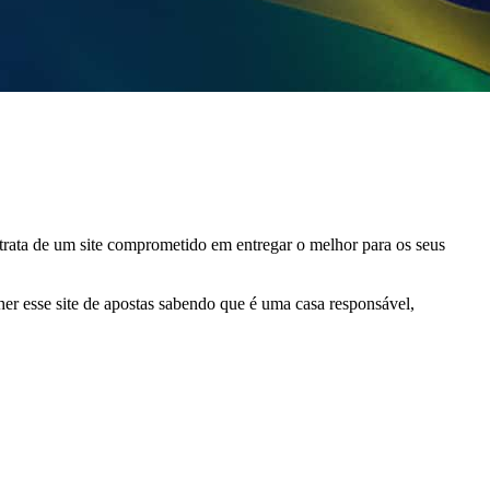
e trata de um site comprometido em entregar o melhor para os seus
er esse site de apostas sabendo que é uma casa responsável,