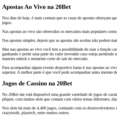
Apostas Ao Vivo na 20Bet
Nos dias de hoje, é mais comum que as casas de apostas ofereçam apost
jogos.
Nas apostas ao vivo são oferecidos os mercados mais populares como ha
Nas apostas simples, depois que as apostas são aceitas não podem mais
Mas nas apostas ao vivo você tem a possibilidade de usar a função cas
ganhando e perde uma parte do valor investido caso esteja perdendo n
maneira saberá o momento certo de sair do mercado.
Para acompanhar algum evento desportivo basta ir nas apostas ao vivo n
superior. A melhor parte é que você pode acompanhar antes mesmo de t
Jogos de Cassino na 20Bet
No 20Bet site está disponível uma grande variedade de jogos de cassin
pôquer, com muitos slots que contam com vários temas diferentes, dad
Nos slots há mais de 4.400 jogos, contando com os desenvolvedores m
crazytooth, playtech, entre muitos outros.