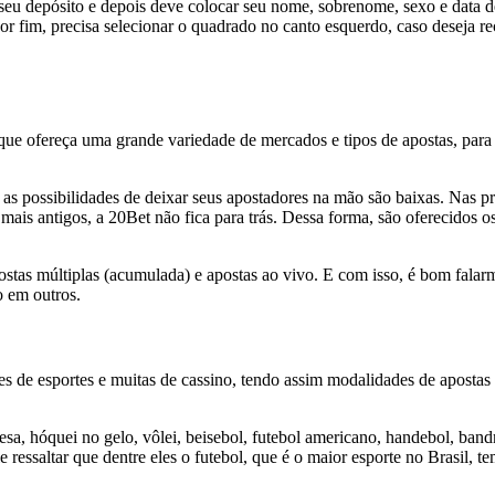
eu depósito e depois deve colocar seu nome, sobrenome, sexo e data de
or fim, precisa selecionar o quadrado no canto esquerdo, caso deseja r
que ofereça uma grande variedade de mercados e tipos de apostas, para
s possibilidades de deixar seus apostadores na mão são baixas. Nas prin
 mais antigos, a 20Bet não fica para trás. Dessa forma, são oferecidos 
stas múltiplas (acumulada) e apostas ao vivo. E com isso, é bom fala
 em outros.
es de esportes e muitas de cassino, tendo assim modalidades de aposta
esa, hóquei no gelo, vôlei, beisebol, futebol americano, handebol, bandmi
e ressaltar que dentre eles o futebol, que é o maior esporte no Brasil,