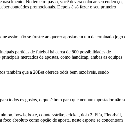
 nascimento. No terceiro passo, você deverá colocar seu endereço,
eceber conteúdos promocionais. Depois é só fazer o seu primeiro
 que assim não se frustre ao querer apostar em um determinado jogo e
cipais partidas de futebol há cerca de 800 possibilidades de
os principais mercados de apostas, como handicap, ambas as equipes
rmos também que a 20Bet oferece odds bem razoáveis, sendo
s para todos os gostos, o que é bom para que nenhum apostador não se
nton, bowls, boxe, counter-strike, cricket, dota 2, Fifa, Floorball,
 tem foco absoluto como opção de aposta, neste esporte se concentram