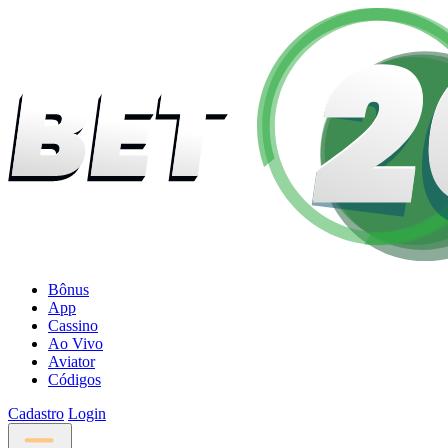
Bônus
App
Cassino
Ao Vivo
Aviator
Códigos
Cadastro
Login