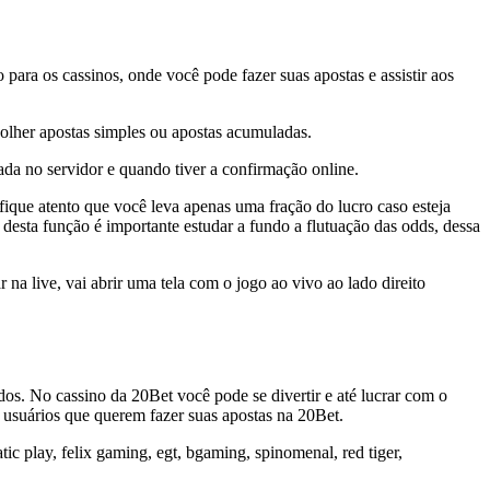
para os cassinos, onde você pode fazer suas apostas e assistir aos
colher apostas simples ou apostas acumuladas.
rada no servidor e quando tiver a confirmação online.
fique atento que você leva apenas uma fração do lucro caso esteja
desta função é importante estudar a fundo a flutuação das odds, dessa
 na live, vai abrir uma tela com o jogo ao vivo ao lado direito
dos. No cassino da 20Bet você pode se divertir e até lucrar com o
s usuários que querem fazer suas apostas na 20Bet.
 play, felix gaming, egt, bgaming, spinomenal, red tiger,