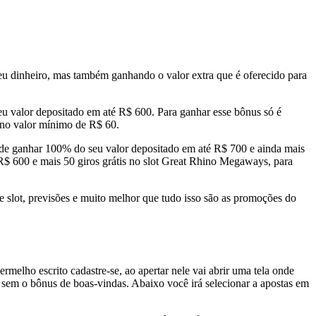
u dinheiro, mas também ganhando o valor extra que é oferecido para
seu valor depositado em até R$ 600. Para ganhar esse bônus só é
o no valor mínimo de R$ 60.
pode ganhar 100% do seu valor depositado em até R$ 700 e ainda mais
 R$ 600 e mais 50 giros grátis no slot Great Rhino Megaways, para
e slot, previsões e muito melhor que tudo isso são as promoções do
ermelho escrito cadastre-se, ao apertar nele vai abrir uma tela onde
ar sem o bônus de boas-vindas. Abaixo você irá selecionar a apostas em